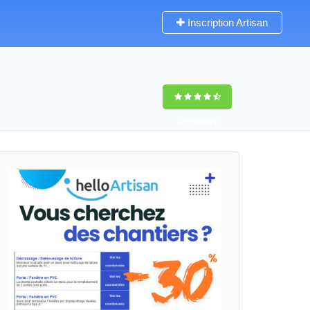
Inscription Artisan
9,5
(100%)
0
votes