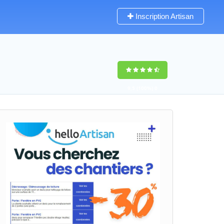
Inscription Artisan
9,5
(100%)
0
votes