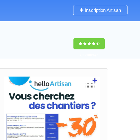
Inscription Artisan
9,5
(100%)
0
votes