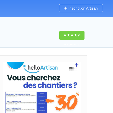
Inscription Artisan
9,5
(100%)
0
votes